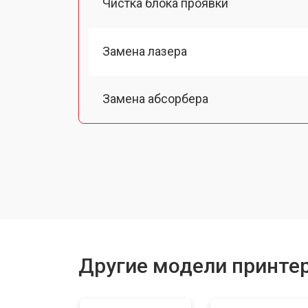
Чистка блока проявки
Замена лазера
Замена абсорбера
Ремонт автоподатчика
Замена тормозной площадки
Замена термопленки
Другие модели принтер
Замена печатной головки