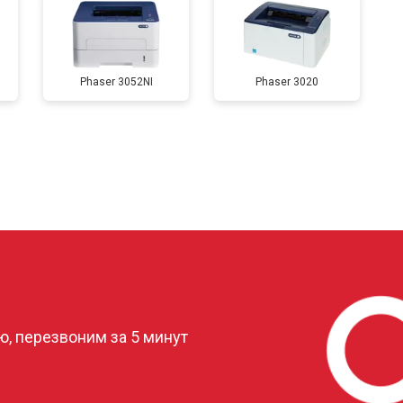
от 80 мин
о
Phaser 3052NI
Phaser 3020
от 50 мин
о
от 80 мин
о
от 60 мин
о
?
, перезвоним за 5 минут