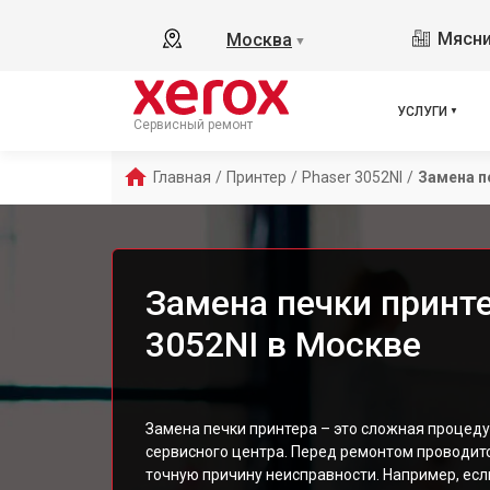
Мясни
Москва
▼
УСЛУГИ
Сервисный ремонт
Главная
/
Принтер
/
Phaser 3052NI
/
Замена п
Замена печки принте
3052NI в Москве
Замена печки принтера – это сложная процед
сервисного центра. Перед ремонтом проводитс
точную причину неисправности. Например, если