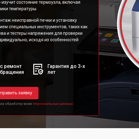
 изучит состояние термоузла, включая
чики температуры.
нтаж неисправной печки и установку
ием специальных инструментов, таких как
ева и тестеры напряжения для проверки
дивидуально, исходя из особенностей
с ремонт
Гарантия до 3-х
обращения
лет
править заявку
 на обработку моих
персональных данных.