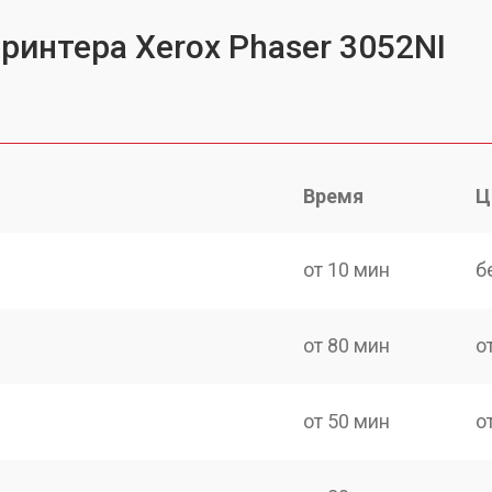
ринтера Xerox Phaser 3052NI
Время
Ц
от 10 мин
б
от 80 мин
о
от 50 мин
о