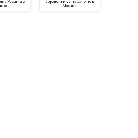
нтр Ресанта в
Сервисный центр Janome в
Сервисный 
скве
Москве
Мо